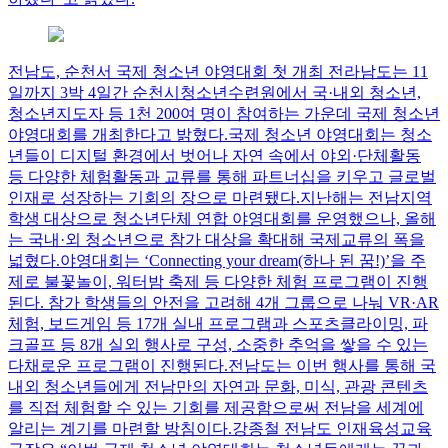
전남도, 순천서 국제 청소년 야영대회 첫 개최
전라남도는 11
일까지 3박 4일간 순천시청소년수련원에서 국·내외 청소년,
청소년지도자 등 1천 200여 명이 참여하는 가운데 국제 청소년
야영대회를 개최한다고 밝혔다.국제 청소년 야영대회는 청소
년들이 디지털 환경에서 벗어나 자연 속에서 야외·단체활동
등 다양한 체험활동과 교류를 통해 파트너십을 키우고 글로벌
인재로 성장하는 기회의 장으로 마련됐다.지난해는 전남지역
학생 대상으로 청소년단체 연합 야영대회를 운영했으나, 올해
는 국내·외 청소년으로 참가 대상을 확대해 국제교류의 폭을
넓혔다.야영대회는 ‘Connecting your dream(하나 된 꿈!)’을 주
제로 불꽃놀이, 워터밤 축제 등 다양한 체험 프로그램이 진행
된다. 참가 학생들의 안전을 고려해 4개 그룹으로 나눠 VR·AR
체험, 보드게임 등 17개 실내 프로그램과 스포츠클라이밍, 파
크골프 등 8개 실외 행사로 구성, 소중한 추억을 쌓을 수 있는
다채로운 프로그램이 진행된다.전남도는 이번 행사를 통해 국
내외 청소년들에게 전남만의 자연과 문화, 미식, 관광 콘텐츠
를 직접 체험할 수 있는 기회를 제공함으로써 전남을 세계에
알리는 계기를 마련할 방침이다.강종철 전남도 인재육성교육