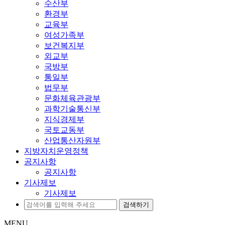
수산부
환경부
교육부
여성가족부
보건복지부
외교부
국방부
통일부
법무부
문화체육관광부
과학기술통신부
지식경제부
국토교동부
산업통산자원부
지방자치운영정책
공지사항
공지사항
기사제보
기사제보
MENU