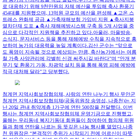
로 대응하기 위해 9천만원의 자체 예산을 투입해 축사 환풍기
454대를 지원했으며, 13억원 규모의 예산을 편성해 ▲고온 스
트레스 완화제 공급 ▲가축재해보험 가입비 지원 ▲축사지붕
열차단재 도포 ▲축사 재해예방시스템 구축 등 5개 사업을 중
심으로 다각적인 지원책을 추진하고 있다.아울러, 마을방송,
소식지, 문자서비스 등을 통해 재해예방 수칙을 지속적으로 홍
보하며 농가의 대응력을 높일 계획이다.김산 군수는 “앞으로
도 폭염이 지속될 것으로 예상되는 만큼, 축산농가에서는 여름
철 가축 사양관리에 각별히 신경 써주시길 바란다”며 “안개 분
무기 및 환풍기 가동, 차광막 설치 등을 통해 폭염 피해 예방에
적극 대처해 달라”고 당부했다.
청계면 지역사회보장협의체, 사랑의 연탄 나누기 행사
무안군
청계면 지역사회보장협의체(공동위원장 송영섭, 나종천)는 지
난 20일 관내 취약계층 1가구에 연탄 500장을 전달했다. 이번
행사는 청계면 지역사회보장협의체 운영기금으로 진행했고,
올해는 우리동네 복지기동대 회원들이 참여하여 협의체 위원
들과 함께 연탄을 나르는 등 뜻깊은 나눔 행사를 열었다.나종
천 위원장은 “본격적인 추위가 시작되기 전에 어르신이 따뜻