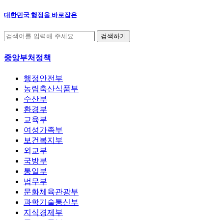
대한민국 행정을 바로잡은
중앙부처정책
행정안전부
농림축산식품부
수산부
환경부
교육부
여성가족부
보건복지부
외교부
국방부
통일부
법무부
문화체육관광부
과학기술통신부
지식경제부