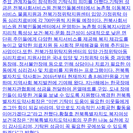
주요 관계자들이 참석하여 기탁식의 의미를 더했다.기탁된 성
금은 전북사회서비스원 전북인돌봄센터에서 농촌형 이동복지
서비스 물품지원과 전북가정위탁지원센터 입양·가정위탁 아
동 심리치료비에 각 700만원씩 지원될 예정이다. 전북사회서
비스원 전북인돌봄센터에서 운영하는 농촌형 이동복지사업은
지리적 특성상 보건·복지·문화 접근성이 상대적으로 낮은 면
단위 주민들에게 다양한 복지서비스를 제공해 복지 체감도를
높이고 열악한 의료지원 등 사회적 문제해결을 위해 추진되는
사업이다.또한, 전북가정위탁지원센터의 입양·가정위탁아동
심리치료비 지원사업은 국내 입양 및 가정위탁 아동 중 과잉행
동장애, 정서불안장애 등으로 인해 상담이나 치료가 필요한 아
동에게 심리검사 및 치료비를 지원하는 프로그램이다. 전북특
별자치도 약사회는 2016년부터 현재까지 총 8,863만원을 기부
하며 지역사회 복지발전에 기여해 왔다. 지난해에는 한국장애
인복지관협회에 성금을 전달하여 온열매트를 구입, 도내 장애
인들이 따뜻한 겨울을 보낼 수 있도록 지원했다.백경한 전북특
별자치도약사회장은 “이번 기탁이 도움이 필요한 이웃들에게
조그만 힘이 되길 바라며, 앞으로도 지속적인 사회공헌 활동을
이어가겠다고”라고 전했다.황철호 전북특별자치도 복지여성
보건국장은 “전북특별자치도약사회의 꾸준한 나눔 실천에 깊
이 감사드리며, 기탁된 성금이 꼭 필요한 곳에쓰일 수 있도록
하겠다”고 밝혔다.