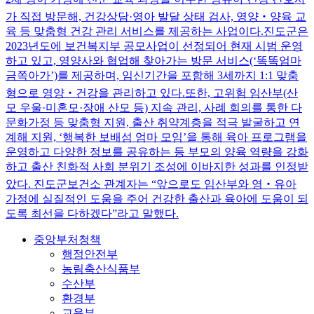
가 직접 방문해, 건강상담·영아 발달 상태 검사, 영양‧양육 교
육 등 맞춤형 건강 관리 서비스를 제공하는 사업이다.진도군은
2023년도에 보건복지부 공모사업이 선정되어 현재 시범 운영
하고 있고, 영양사와 협업해 찾아가는 방문 서비스(‘똑똑엄마
금쪽아가’)를 제공하며, 임신기간을 포함해 3세까지 1:1 맞춤
형으로 영양‧건강을 관리하고 있다.또한, 고위험 임산부(산
모 우울·미혼모·장애 산모 등) 지속 관리, 사례 회의를 통한 다
문화가정 등 맞춤형 지원, 출산 취약계층을 적극 발굴하고 연
계해 지원, ‘행복한 보배섬 엄마 모임’을 통해 육아 프로그램을
운영하고 다양한 정보를 공유하는 등 부모의 양육 역량을 강화
하고 출산 친화적 사회 분위기 조성에 이바지한 성과를 인정받
았다. 진도군보건소 관계자는 “앞으로도 임산부와 영‧유아
가정에 실질적인 도움을 주어 건강한 출산과 육아에 도움이 되
도록 최선을 다하겠다”라고 말했다.
중앙부처청책
행정안전부
농림축산식품부
수산부
환경부
교육부