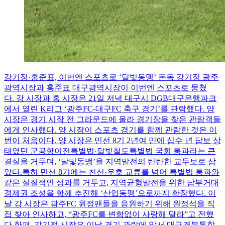
강기정·홍준표, 이번엔 스포츠로 ‘달빛동맹’ 돈독
강기정 광주
광역시장과 홍준표 대구광역시장이 이번엔 스포츠로 뭉쳤
다. 강 시장과 홍 시장은 21일 저녁 대구시 DGB대구은행파크
에서 열린 K리그 ‘광주FC-대구FC 축구 경기’를 관람했다. 양
시장은 경기 시작 전 그라운드에 올라 경기장을 찾은 관람객들
에게 인사했다. 양 시장이 스포츠 경기를 함께 관람한 것은 이
번이 처음이다. 양 시장은 민선 8기 2년여 만에 십수 년 답보 상
태였던 군공항이전특별법·달빛철도특별법 국회 통과라는 큰
결실을 거두며, ‘달빛동맹’을 지역발전의 탄탄한 교두보로 삼
았다.특히 민선 8기에는 친선·우호 교류를 넘어 특별법 통과와
같은 실질적인 성과를 거두고, 지역균형발전을 위한 남부거대
경제권 조성을 함께 추진해 ‘산업동맹’으로까지 확장했다. 이
날 강 시장은 광주FC 원정팬들을 응원하기 위해 원정석을 직
접 찾아 인사하고, “광주FC를 변함없이 사랑해 달라”고 전했
다.한편, 강기정 시장은 이날 경기 관람에 앞서 대구경북통합