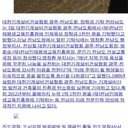
대한기계설비건설협회 광주·전남도회, 장학금 기탁
전라남도
는 3일 대한기계설비건설협회 광주·전남도회에서 (재)전남인
재평생교육진흥원에 인재육성 장학금 1천만 원을 기탁했다고
밝혔다.이날 전남도청에서 열린 기탁식에는 명창환 전남도 행
정부지사, 전상철 대한기계설비건설협회 광주·전남도회장, 범
희승 (재)전남인재평생교육진흥원장, 문인기 전남도 건설교통
국장 등이 참석했다.명창환 부지사는 “매년 지역 인재 육성을
위해 꾸준히 나눔을 실천하는 대한기계설비건설협회 광주·전
남도회에 감사한 마음을 전한다”며 “미래 주역이 될 학생들이
지속적으로 꿈을 펼치도록 최선을 다하겠다”고 말했다.1989년
설립된 대한기계설비건설협회 광주·전남도회는 기계설비산
업 발전과 건축물의 친환경 탄소중립 실현에 기여하고 있다.특
히 2012년부터 올해까지 누적 1억 1천만 원을 (재)전남인재평
생교육진흥원에 기탁하는 등 전남의 미래 전문인력 양성에 적
극적인 지원에 나서고 있다.
진도경찰, 도서지역 범죄예방 및 캠페인 활동
진도경찰서(서