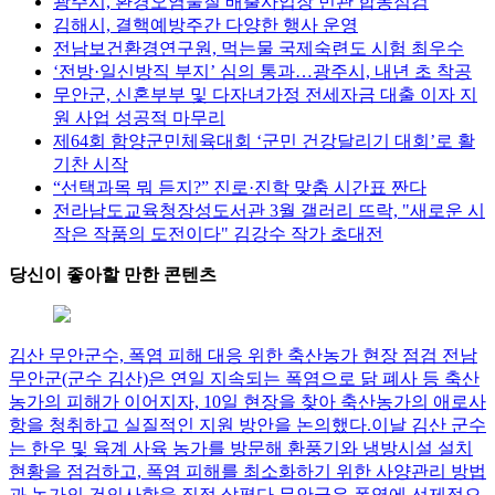
광주시, 환경오염물질 배출사업장 민관 합동점검
김해시, 결핵예방주간 다양한 행사 운영
전남보건환경연구원, 먹는물 국제숙련도 시험 최우수
‘전방·일신방직 부지’ 심의 통과…광주시, 내년 초 착공
무안군, 신혼부부 및 다자녀가정 전세자금 대출 이자 지
원 사업 성공적 마무리
제64회 함양군민체육대회 ‘군민 건강달리기 대회’로 활
기찬 시작
“선택과목 뭐 듣지?” 진로·진학 맞춤 시간표 짠다
전라남도교육청장성도서관 3월 갤러리 뜨락, "새로운 시
작은 작품의 도전이다" 김강수 작가 초대전
당신이 좋아할 만한 콘텐츠
김산 무안군수, 폭염 피해 대응 위한 축산농가 현장 점검
전남
무안군(군수 김산)은 연일 지속되는 폭염으로 닭 폐사 등 축산
농가의 피해가 이어지자, 10일 현장을 찾아 축산농가의 애로사
항을 청취하고 실질적인 지원 방안을 논의했다.이날 김산 군수
는 한우 및 육계 사육 농가를 방문해 환풍기와 냉방시설 설치
현황을 점검하고, 폭염 피해를 최소화하기 위한 사양관리 방법
과 농가의 건의사항을 직접 살폈다.무안군은 폭염에 선제적으