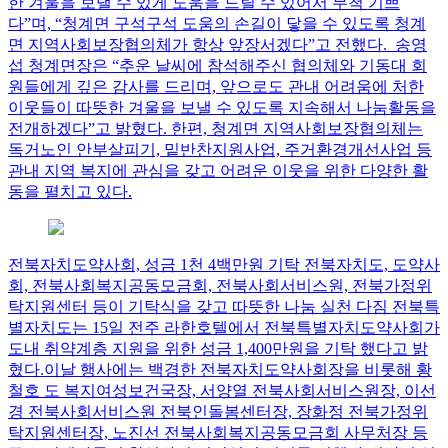
한 겨울을 보낼 수 있게 도움을 드릴 수 있어서 무척 기쁘
다”며, “청계면 구석구석 도움의 손길이 닿을 수 있도록 청계
면 지역사회보장협의체가 항상 앞장서겠다”고 전했다. 송영
섭 청계면장은 “추운 날씨에 참석해주신 협의체와 기동대 회
원들에게 깊은 감사를 드리며, 앞으로도 관내 어려움에 처한
이웃들이 따뜻한 겨울을 보낼 수 있도록 지속해서 나눔활동을
전개하겠다”고 밝혔다. 한편, 청계면 지역사회보장협의체는
독거노인 안부살피기, 밑반찬지원사업, 주거환경개선사업 등
관내 지역 복지에 관심을 갖고 어려운 이웃을 위한 다양한 활
동을 펼치고 있다.
전북자치도약사회, 성금 1천 4백만원 기탁 전북자치도, 도약사
회, 전북사회복지공동모금회, 전북사회서비스원, 전북가정위
탁지원센터 등이 기탁식을 갖고 따뜻한 나눔 실천 다짐
전북특
별자치도는 15일 전주 라한호텔에서 전북특별자치도약사회가
도내 취약계층 지원을 위한 성금 1,400만원을 기탁 했다고 밝
혔다.이날 행사에는 백경한 전북자치도약사회장을 비롯해 황
철호 도 복지여성보건국장, 서양열 전북사회서비스원장, 이선
경 전북사회서비스원 전북인돌봄센터장, 장화정 전북가정위
탁지원센터장, 노진선 전북사회복지공동모금회 사무처장 등