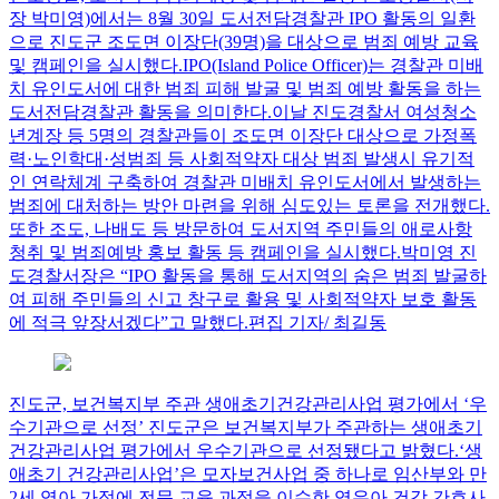
장 박미영)에서는 8월 30일 도서전담경찰관 IPO 활동의 일환
으로 진도군 조도면 이장단(39명)을 대상으로 범죄 예방 교육
및 캠페인을 실시했다.IPO(Island Police Officer)는 경찰관 미배
치 유인도서에 대한 범죄 피해 발굴 및 범죄 예방 활동을 하는
도서전담경찰관 활동을 의미한다.이날 진도경찰서 여성청소
년계장 등 5명의 경찰관들이 조도면 이장단 대상으로 가정폭
력·노인학대·성범죄 등 사회적약자 대상 범죄 발생시 유기적
인 연락체계 구축하여 경찰관 미배치 유인도서에서 발생하는
범죄에 대처하는 방안 마련을 위해 심도있는 토론을 전개했다.
또한 조도, 나배도 등 방문하여 도서지역 주민들의 애로사항
청취 및 범죄예방 홍보 활동 등 캠페인을 실시했다.박미영 진
도경찰서장은 “IPO 활동을 통해 도서지역의 숨은 범죄 발굴하
여 피해 주민들의 신고 창구로 활용 및 사회적약자 보호 활동
에 적극 앞장서겠다”고 말했다.편집 기자/ 최길동
진도군, 보건복지부 주관 생애초기건강관리사업 평가에서 ‘우
수기관으로 선정’
진도군은 보건복지부가 주관하는 생애초기
건강관리사업 평가에서 우수기관으로 선정됐다고 밝혔다.‘생
애초기 건강관리사업’은 모자보건사업 중 하나로 임산부와 만
2세 영아 가정에 전문 교육 과정을 이수한 영유아 건강 간호사