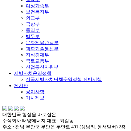
여성가족부
보건복지부
외교부
국방부
통일부
법무부
문화체육관광부
과학기술통신부
지식경제부
국토교동부
산업통산자원부
지방자치운영정책
전국지방자치단체운영정책 전반시책
게시판
공지사항
기사제보
대한민국 행정을 바로잡은
주식회사 태양에너지 대표 : 최길동
주소 : 전남 무안군 무안읍 무안로 491 (성남리, 동서일버) 2층